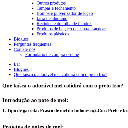
Outros produtos
Tampas e fechamento
Bomba e pulverizador de loção
Jarra de alumínio
Recipiente de folha de flandres
Produtos de bagaço de cana-de-açúcar
Produtos plásticos
Blogues
Perguntas frequentes
Contate-nos
Formulário de compra on-line
Lar
Blogues
Que faísca o adorável mel colidirá com o preto frio?
Que faísca o adorável mel colidirá com o preto frio?
Introdução ao pote de mel:
1. Tipo de garrafa: Frasco de mel da Indonésia;2.
Cor: Preto e br
Projetos de potes de mel: