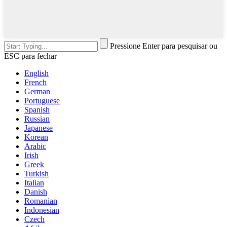
Pressione Enter para pesquisar ou
ESC para fechar
English
French
German
Portuguese
Spanish
Russian
Japanese
Korean
Arabic
Irish
Greek
Turkish
Italian
Danish
Romanian
Indonesian
Czech